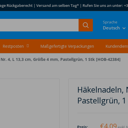
age Rückgaberecht | Versand am selben Tag* | Rufen Sie uns an unter: +3
Sprache
Deutsch
Restposten
Maßgefertigte Verpackungen
Kundendien
Nr. 4, L 13,3 cm, Größe 4 mm, Pastellgrün, 1 Stk [HOB-42384]
Häkelnadeln, 
Pastellgrün, 
€4,09
Preis:
exkl. 