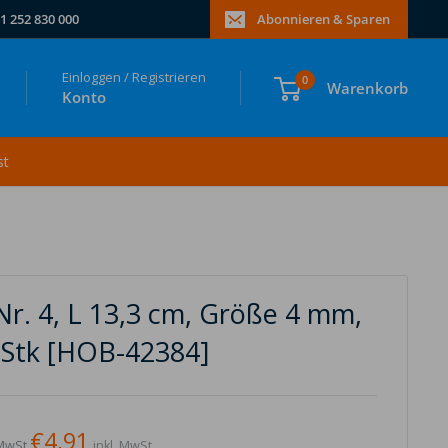
1 252 830 000
Abonnieren & Sparen
Einloggen / Registrieren
0
Warenkorb
Konto
st
Nr. 4, L 13,3 cm, Größe 4 mm,
1 Stk [HOB-42384]
€4,91
MwSt.
inkl. MwSt.