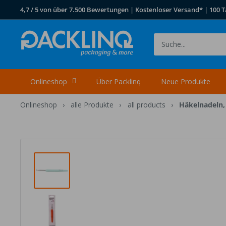
Direkt
4,7 / 5 von über 7.500 Bewertungen | Kostenloser Versand* | 100 T
zum
Inhalt
Packlinq
Onlineshop
Über Packlinq
Neue Produkte
Onlineshop
›
alle Produkte
›
all products
›
Häkelnadeln, 