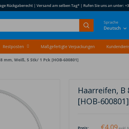
age Rückgaberecht | Versand am selben Tag* | Rufen Sie uns an unter: +3
Sprache
Deutsch
Restposten
Maßgefertigte Verpackungen
Kundendien
B 8 mm, Weiß, 5 Stk/ 1 Pck [HOB-600801]
Haarreifen, B 
[HOB-600801]
€4,09
Preis:
exkl. 