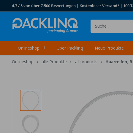
Direkt
4,7 / 5 von über 7.500 Bewertungen | Kostenloser Versand* | 100 T
zum
Inhalt
Packlinq
Onlineshop
Über Packlinq
Neue Produkte
Onlineshop
›
alle Produkte
›
all products
›
Haarreifen, 